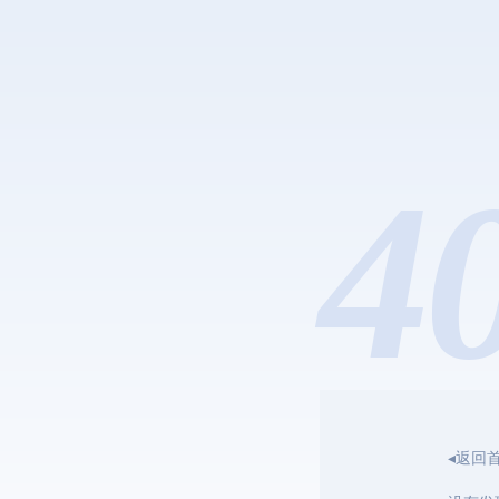
4
◂返回