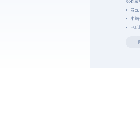
没有发
贵玉
小蜗
电信