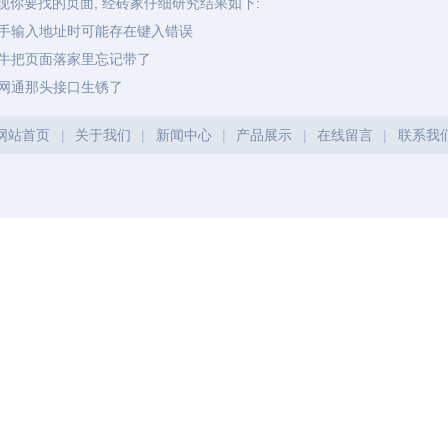
现你要找的页面, 经砖家仔细研究结果如下:
手输入地址时可能存在键入错误
牛把页面落家里忘记带了
网通那头接口生锈了
网站首页
|
关于我们
|
新闻中心
|
产品展示
|
在线留言
|
联系我